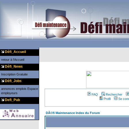
Défi_Accueil
retour à l'Accueil
Défi_News
Inscription Gratuite
Défi_Jobs
annonces emplois
Espace
employeurs
FAQ
Rechercher
Profil
Se conn
Defi_Pub
DÃ©fi Maintenance Index du Forum