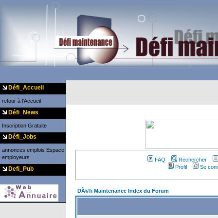
Défi_Accueil
retour à l'Accueil
Défi_News
Inscription Gratuite
Défi_Jobs
annonces emplois
Espace
employeurs
FAQ
Rechercher
Profil
Se conn
Defi_Pub
DÃ©fi Maintenance Index du Forum