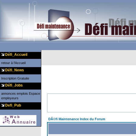
Défi_Accueil
retour à l'Accueil
Défi_News
Inscription Gratuite
Défi_Jobs
annonces emplois
Espace
employeurs
Defi_Pub
DÃ©fi Maintenance Index du Forum