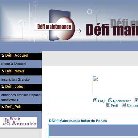
Défi_Accueil
retour à l'Accueil
Défi_News
Inscription Gratuite
Défi_Jobs
annonces emplois
Espace
employeurs
FAQ
Rechercher
Profil
Se conn
Defi_Pub
DÃ©fi Maintenance Index du Forum