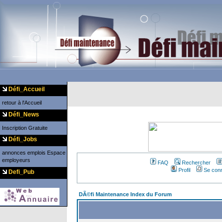
Défi_Accueil
retour à l'Accueil
Défi_News
Inscription Gratuite
Défi_Jobs
annonces emplois
Espace
employeurs
FAQ
Rechercher
Profil
Se conn
Defi_Pub
DÃ©fi Maintenance Index du Forum